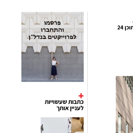
והמתנות, מתקיימת ב- 26-30.1.24 בפרנקפורט. בשנה החולפת הציגו בתערוכה 4700 מציגים מ- 89 מדינות, מתוכן 24
כתבות שעשוייות
לעניין אותך