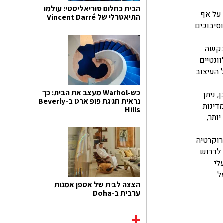
הבית כחלום סוריאליסטי: עולמו
 על אף
התיאטרלי של Vincent Darré
מעיכובים וסיבוכים
 בקשה
ונטיים
 העיצוב
כש-Warhol מעצב את הבית: כך
 ניתן
נראית חגיגת פופ ארט ב-Beverly
ישנן מדינות
Hills
כה יותר,
רוקרטיה
 לדרוש
לי
ל
הצצה לבית של אספן אמנות
ערבית ב-Doha