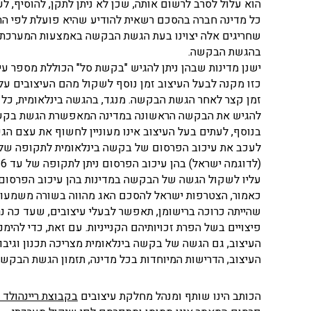
הוא עלול לסרב לרשום אותה, שכן לא ניתן לתקן, להוסיף, 
כל מדינה חברה בהסכם רשאית להודיע שהיא פועלת לפי החו
בהגשת הבקשה.
ישנן מדינות שבהן ניתן להגיש "בקשת סל" הכוללת מספר עי
כזו מקנה לבעל העיצוב זמן נוסף לשקול מהם העיצובים עליו
זמן קצר לאחר הגשת הבקשה. מנגד, בהגשה בינלאומית, כל א
להגיש את הבקשה הראשונה במדינה המאפשרת הגשת בקשות
בנוסף, לעתים בעל העיצוב אינו מעוניין לחשוף את עצם הגש
(
עליו לשקול הגשה של הבקשה במדינות בהן עיכוב הפרסום 
כאמור, הצטרפות ישראל להסכם האג מהווה בשורה משמעותית
שהייתה כרוכה ברישומן, תאפשר לבעלי עיצובים, שעד כה נר
פיצויים בשל הפרת זכויותיהם הקנייניות. עם זאת, כדי להי
העיצוב, גם הגשה של בקשה בינלאומית מצריכה תכנון וגיבו
העיצוב, הדרישות המיוחדות בכל מדינה, תזמון הגשת הבקשה
הכותב הינו שותף ומנהל מחלקת עיצובים
בקבוצת ריינהולד כ