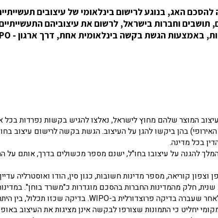
אל את כניסתה להסכם האג, בנוגע לרישום בינלאומי של עיצובים תעשייתיים
מדינות וארגונים ממשלתיים ובסך הכול ב- 90 מדינות, באמצעות הג
על עיצוב המוצר שלהם מחוץ לישראל, נאלצו להגיש בקשות נפרדות בכל 
מדינות, דוגמת ארגון EUIPO של האיחוד האירופי) בהן ביקשו להגן על העיצוב. הגשת בקשה לרישום עיצוב ב
דין בכל מדינה.
מלך להגנה על עיצובו בחו"ל, ישנם מספר מכשולים בדרך, אותם על ה
 וצפון קוריאה, מספר מדינות חשובות, כגון סין, הודו ואוסטרליה עדיין 
 שנית, חלק מהמדינות החברות בהסכם מוגדרות כ"משרד בוחן". במדינו
משרד הפטנטים המקומי עורך בחינה מהותית של הבקשה, לאחר שעברה בדיקה פרוצדורלית ב-WIPO. בדיקה ש
מי יחליט כי התמונות שצורפו לבקשה אינן מציגות את העיצוב באופן 