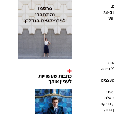
.
ההסכם ייכנס לתוקף בינואר 2020 ויאפשר לאזרחים, תושבים וחברות בישראל, לרשום את עיצוביהם התעשייתיים ב-73
שת בקשה בינלאומית אחת, דרך ארגון WIPO -
אחת
חו"ל הייתה
כתבות שעשוייות
מעצבים
לעניין אותך
אינן
ת אלה
כזו תכלול, בין היתר, בדיקת
ברור,