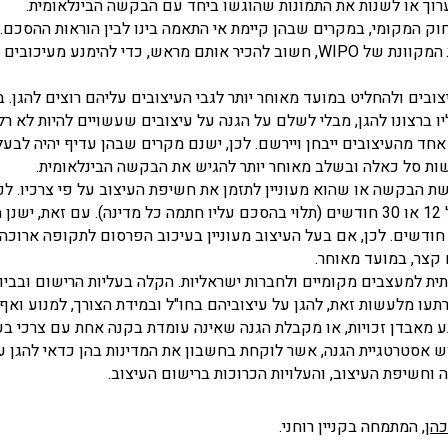
לערוך או לשנות את התמונות שהוגשו ביחד עם הבקשה הבינלאומית.
ק המקומי, במקרים שבהן קיימת אי התאמה בינו לבין הוראות ההסכם.
שחריגים אלה יצוינו בעת הגשת הבקשה באמצעות המערכת המקוונת של WIPO, חשוב להכיר אותם מראש, כדי להימנע 
צובים ולהחליט במועד מאוחר יותר לגבי העיצובים עליהם רוצים להגן.
 ברצונו להגן, מבלי לשלם על הגנה על עיצובים שעשויים להיות לא רלו
חד מהעיצובים ייבחן ויירשם. לכן, ישנם מקרים שבהן עדיף יהיה לבעל
 סל כאלה ובשלב מאוחר יותר להגיש את הבקשה הבינלאומית.
ת הבקשה או שהוא מעוניין לתזמן את חשיפת העיצוב על פי צרכיו. לכן,
לעכב את עיכוב הפרסום של בקשה בינלאומית לתקופה של 12 או 30 חודשים (תלוי בהסכם עליו חתמה כל מדינה). עם זאת, 
לדוגמה ישראל) בהן עיכוב הפרסום ניתן לתקופה של עד 6 חודשים. לכן, אם בעל העיצוב מעוניין בעיכוב הפרסום לתקופה ארו
קצר, במועד מאוחר.
 למעצבים מקומיים ולחברות ישראליות. הקלה בעליות הרישום ובביו
תעו מלעשות זאת, להגן על עיצוביהם בחו"ל ובמידת הצורך, למנוע ואף
מנע מאבדן זכויות, או מקבלת הגנה שאינה עומדת בקנה אחת עם צרכי בע
ש אסטרטגיית הגנה, אשר לוקחת בחשבון את המדינות בהן כדאי להגן ע
 וחשיפת העיצוב, והעלויות הכרוכות ברישום העיצוב.
הן,
המתמחה בקניין רוחני.