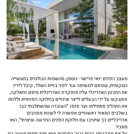
מעצב הפנים ינאי פרישר- גוטמן, מהשמות הבולטים בתעשייה
המקומית, שנרתם למשימה עוד לפני בניית השלד, קיבל לידיו
את התכנון האדריכלי עליו מופקדת האדריכלית מיסם זחאלקה,
והתבקש על ידי הבעלים לייצר שינויים בחלוקה הפנימית וללוות
את התהליך מתחילתו ועד סופו: "העובדה שהשתלבתי כבר
בשלבים המאוד ראשוניים אפשרה לי לשנות מוטיבים
אדריכליים כך שיטיבו עם חלוקת הפנים החדשה שיצרתי", הוא
מסביר.
על אף מורכבותו, הבית נבנה במהירות שיא ותוך פחות משנה בני