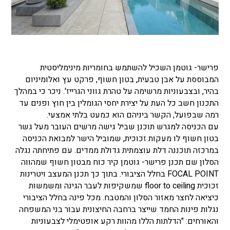
פרישר- גוטמן השכיל להשתמש בחומריות מינימליסטית
המבוססת על אבן טבעית, בטון חשוף, פרקט עץ ואלומיניום
בהיר, ובצבעוניות מרשימה על טהרת גווני הגרייז'. ניכר כי במהלך
התכנון חשב כל העת על יצירת יחסי הגומלין בין חוץ ופנים עד
רמה שבפועל, הקשר ביניהם הוא כמעט בלתי אמצעי.
עם הכניסה למגרש תוכנן שביל גישה מרשים העובר מעל גשר
בטון חשוף לו מעקות זכוכית, שמוביל הישר למבואת הכניסה
במרכזה תוכננה דלת עוצמתית גדולת ממדים. עם פתיחתה נגלה
הסלון שם תכנן פרישר- גוטמן קיר כוח מבטון חשוף שמהווה
FOCAL POINT בחלל הציבורי. בתוך כך תכנן המעצב ויטרינות
זכוכית floor to ceiling שמשקיפות לעבר הגינה ומשמשות
כיציאה לחצר מאזור הסלון והמטבח. מכל פינה בחלל הציבורי
נגלות פינות החמד שייצר ברחבה החיצונית עבור בני המשפחה
והאורחים: "הדלתות הללו מהוות רקע אופטימלי לצבעוניות