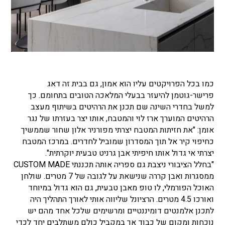
כמו בכל הפרויקטים עליו הוא אמון, גם בבית זה דאג
פרישר-גוטמן להיעזר בבעלי המלאכה הטובים בתחומם. כך
למשל בחדרי השינה שם תכנן את הרהיטים בשיתוף מעצב
הרהיטים המוערך ארז לוי והמטבח, אותו יצר בעזרתו של נגר
אומן: "את חזיתות המטבח יצרתי מפורניר אלון שחור שממשיך
כחיפוי קיר אל תוך המסדרון שמוביל לחדרים. במרכז המטבח
יצרתי אי גדול אותו חיפיתי אבן גרניט טבעית יוקרתית".
"בחלל הציבורי ניצבת גם ספריה אותה תכננתי CUSTOM MADE
ממסגרות ואבן קררה שנישאת על לגובה של 7 מטרים. שולחן
האוכל הפורמלי, לו טופ מאבן טבעית, גם הוא גדול במיוחד
ואורכו 4.5 מטרים. הרציונל שליווה אותי לאורך התהליך היה
לתכנן אלמנטים דומיננטיים ומרשימים שלכל אחד מהם יש
נוכחות ומקום של כבוד אך במקביל כולם משתלבים יחד לכדי