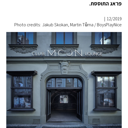
פראג התוססת.
|
12/2019
Photo credits: Jakub Skokan, Martin Tůma / BoysPlayNice