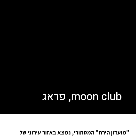
moon club, פראג
"מועדון הירח" המסתורי, נמצא באזור עירוני של