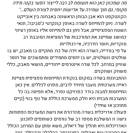
מה שמכוון כאן הוא תשומת לב רבה לייצור הפער בקנה מידה
מקומי, גם תוך שמירה על אדישות יחסית לצורת השלם…"
הקונטקסט הוא אבן הבוחן הראשונה באבחנה בין אובייקט
לשדה. ניתן להתייחס לשדה באופן קונקרטי כ'סביבה', תנאי
השטח הספציפיים, אבל ניתן גם להתייחס אליו באופן רעיוני
כמושג שמייצג את המורכבות של המציאות הסובבת: רב
מוקדיות, חוסר היררכיה, אי-רגולריות.
על פי בורדייה, השדה הוא זירה של כח: מתקיים בו מאבק, יש בו
שולטים ונשלטים, יש בו יחסים מתמידים ומתמשכים של חוסר
שוויון במרחב. לכל שדה אינטרסים ייחודיים, מושאי מאבק, כללי
משחק ושחקנים.
ההתבוננות בשדה במקום בנקודת התייחסות ספציפית מציינת
ראייה מערכתית: מעבר מיחיד לרבים, מפרט לכללים. אין כאן
התייחסות למבנה בודד כפרויקט נפרד, אלא תפיסה בה כל
התערבות מבנית היא חלק ממערכת כוללת של נוף בנוי (קיים
מתוכנן או עתידי).
פעולה אדריכלית בשדה מהדהדת את גישת המערכות הפתוחות.
גישה זו המשלבת מספר רב של גורמים כשותפים לתכנון.
האדריכלות היא תהליך של דיאלוג, משא ומתן עם המרחב הכולל
את הסביבה-נוף ואקלים, הפרוגרמה, הכלכלה והקהילה. זוהי