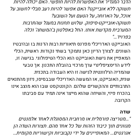
הדבר המגדיר את האפשרות להיות חופשי. האם יכולה להיות
תשוקה ללא אובייקט? האם אפשר להיות רעב מבלי לחשוב על
אוכל, על הארוחה, על הטעם ועל השובע?
תשוקה-אובייקט-סיפוק. שלוש תחנות במעגל שהתרבות
המערבית מקדשת אותו. החל באפלטון ב'המשתה' וכלה
בפרויד…"
האובייקט האדריכלי מפרנס תיאוריות רבות הדנות בו ובהיבטיו
השונים. לצורך הדיון כאן נתמקד בשתי נקודות. ראשית, הכלי
המאפיין את גישת האובייקט הוא הכלי הטיפולוגי. בגישה זו,
לידע הדיסציפלינרי ערך מרכזי בהובלת התכנון. אך טבעי
שהמדיה הרלוונטית לגישה זו היא העבודה בתכנית.
שנית, האובייקט, או המעשה האדריכלי שבבסיסו, ניזון מהתנאים
התרבותיים וההקשרים שלהם. הקונטקסט שבו הוא מוצב אינו
בהכרח פיזי, והשיחה שהוא מייצר אינה תמיד עם סביבתו
הקרובה.
שדה
"…מטריצה פורמלית או מרחבית המסוגלת לאחד אלמנטים
מגוונים תוך כיבוד הזהות של כל אחד מהם. תצורות השדה הן
אגרגטים… המאופיינים על ידי נקבוביות וקישוריות מקומית…