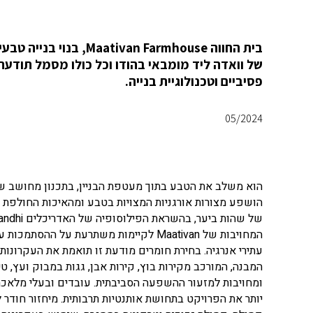
בית החווה n Farmhouse
של וואדה ליד מומבאי בהודו וכל כולו מסמל תודעה 
פסיביים וטכנולוגיית בנייה.
05/2024
הוא משלב את הטבע בתוך מעטפת הבניין, בתכנון מחושב של
הושפע מצורות אורגניות המצויות בטבע ומהאיכות החולפת ש
של שהות ביער, בהשראת הפילוסופיה של האדריכלים Nari Gandhi ו-
המחויבות של Maativan לקיימות משתרעת על
עתירי אנרגיה. בחירת חומרים מודעת זו תואמת את העקרונות 
המבנה, המורכב מקירות בוץ, קירות אבן, גגות במבוק ועץ, 
ומחויבות למזעור ההשפעה הסביבתית. עובדים ובעלי מלאכה מ
יותר את הפרויקט בתחושת אותנטיות תרבותית. מיחזור חודר ל