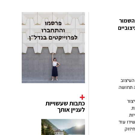
יער השמור
צוביים
העיצוב
ה תחושה
יצור
כתבות שעשוייות
.
לעניין אותך
ות
ירו עוד
יזוק