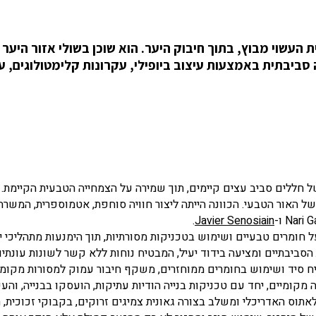
Maativa, בנוי בנייה טבעית העשוי מבוץ, בתוך חיבוק היער. הוא שוכן בשולי אזור ה
סביבתית באמצעות עיצוב ביופילי, עקרונות קלימטולוגים, עי
 חללים סביב עצים קיימים, תוך שמירה על הצמחייה הטבעית הקיימת. 
ל האור הטבעי. הכוונה הייתה ליצור חוויה סוחפת, אטמוספרית, המשר
.
Javier Senosiain
 ההסתמכות על חומרים טבעיים ושימוש בטכניקות מסורתיות, תוך הימנעות מתהליכי י
הסביבתיים ומציעה בידוד יעיל, המבטיח נוחות ללא קשר לשונות עונתיות
טיח סיד ושימוש בחומרים ממוחזרים, משקף חיבור עמוק למסורות מקומי
קומיים, יחד עם טכניקות בנייה הודיות עתיקות, הועסקו בבנייה, והעש
אתוס האדריכלי ומשלב בצורה גאונית צמיגים זרוקים, בקבוקי זכוכית, ח