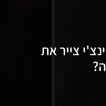
נצ'י צייר את
ה?