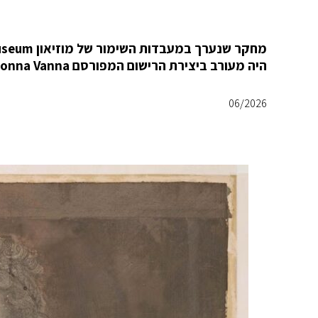
היה מעורב ביצירת הרישום המפורסם Monna Vanna, המכונה לעיתים "המונה ליזה העירומה".
06/2026