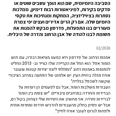
הסביבה היומיומית, שם הוא הופך עשבים שוטים או
סדקים בקירות, למיניאטורות רבות דימיון, ממלכות
נסתרות בציויליזציה, המחקות ומגחיכות את טקסי
היומיום שלה. אם רק הרים אדירים ועצים יפי צמרת
מעוררים בנו התפעלות, פדרסון מבקש להפנות את
תשומת לבנו להודה של אבן הרחוב והדרה של היבלית.
02/2026
אמנות הרחוב של פדרסון היא כמעט מציאות רבודה, עם חוש
הומור אפל. הוא החל את הקריירה שלו כצייר וב- 2013 החליט
להתנסות באמנות רחוב "התחלתי ליצור יצירות קטנות שעובר
אורח מגלה בזווית העין. יש אלמנט של הפתעה במרחב הציבורי
שקשה לשכפל בגלריה".
העבודות משלבות הומור, אבל גם לפעמים הן רומזות על
הבדידות והחרדה במרחבים ציבוריים. "יש צומת בין הומור
לבדידות וחרדה. אני מחשיב את היצירות שלי כצחוק בקול רם,
אבל יש ניסיון בחלק מהעבודות להדגיש חרדות נסתרות אחרת
ולפחות לגרום לעובר אורח לחייך".