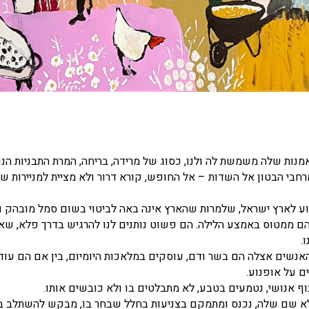
אמנות שלה משמשת לה ולנו, כסוג של מרידה, בריחה, המרת התבניות הנ
רחבי הבטון אל השדות – אל החופש, קורא דרור ולא מציית למניירות ש
ע לארץ ישראל, שלמרות שהארץ אינה באה לביטוי בשום סמל מובהק ו
יהם ממטוס באמצע הלילה. הם פשוט נותנים לנו להרגיש בדרך פלא, שא
.
האנשים אצלה הם בשר ודם, עוסקים במלאכות היומיום, בין אם הם עוד
ם על אופנוע.
נוף אנושי, נטמעים בטבע, לא מתבלטים בו ולא כובשים אותו.
 ללא שם שלה, נכנס ומתמקם בצניעות בחלל שבחר בו, מבקש להשתלב 