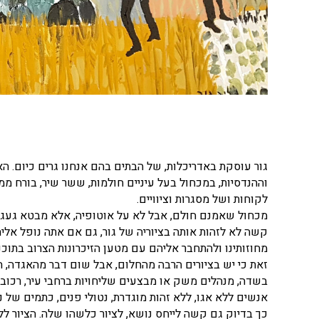
גור עוסקת באדריכלות, של הבתים בהם אנחנו גרים כיום. ה
וההנדסיות, במכחול בעל עיניים חולמות, ששר שיר, בורח ממ
לקוחות ושל מסגרות וציוויים.
מכחול שאמנם חולם, אבל לא על אוטופיה, אלא מבטא געגו
קשה לא לזהות אותה בציוריה של גור, גם אם אתה נופל אל
מחוזותינו ולהתחבר אליהם עם מטען הזיכרונות הצרוב בתוכנו
זאת כי יש בציורים הרבה מהחלום, אבל שום דבר מהאגדה, 
בשדה, מנהלים משק או מבצעים שליחויות ברחבי עיר, רכובי
אנשים ללא אגו, ללא זהות מוגדרת, נטולי פנים, כתמים של 
כך בדיוק גם קשה לייחס נושא, לציור כלשהו שלה. הציור