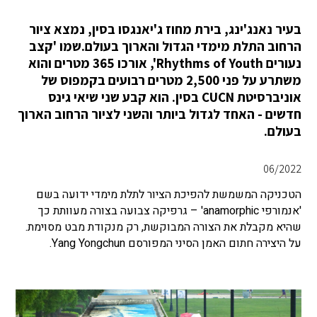
בעיר נאנג'ינג, בירת מחוז ג'יאנגסו בסין, נמצא ציור
הרחוב התלת מימדי הגדול והארוך בעולם.שמו 'קצב
נעורים Rhythms of Youth', אורכו 365 מטרים והוא
משתרע על פני 2,500 מטרים רבועים בקמפוס של
אוניברסיטת CUCN בסין. הוא קבע שני שיאי גינס
חדשים - האחד לגדול ביותר והשני לציור הרחוב הארוך
בעולם.
06/2022
הטכניקה המשמשת להפיכת הציור לתלת מימדי ידועה בשם
'אנמורפי anamorphic' – גרפיקה צבועה בצורה מעוותת כך
שהיא מקבלת את הצורה המבוקשת, רק מנקודת מבט מסוימת.
על היצירה חתום האמן הסיני המפורסם Yang Yongchun.