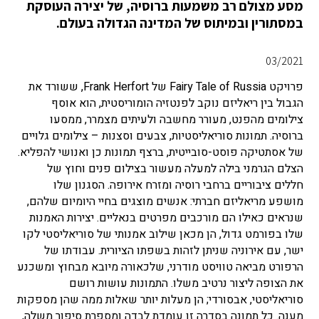
מסע מצולם רב משמעות ברוסיה, של יצירה העוסקת
במסתורין ובמיתוס של המדינה הגדולה בעולם.
03/2021
פרויקט Fairy Tale of Russia של Frank Herfort, ששורד את
הגבול בין ריאליזם נוקב לפנטזיה הומוריסטית, הוא אוסף
צילומים מהפנט, מעורר מחשבה ולעיתים מצמרר, ממסעו
ברוסיה. תמונות סוריאליסטיות, צבעים וסצנות – צילומים גלויים
של אסתטיקה פוסט-סובייטית, ברצף תמונות כן ואנושי להפליא.
הצלם הגרמני בילה למעלה מעשור בצילום פנים וחוץ של
חללים ציבוריים ברחבי רוסיה ומזרח אירופה. הסגנון שלו
מושפע מריאליזם חברתי: אנשים מוצגים בחיי היומיום שלהם,
שנראים כאילו הם מורכבים מפרטים בנאליים. יצירות האמנות
שלו בפורמט גדול, הן מכאן שילוב אמנותי של סוריאליסטי לקו
ישר, עם אירוניה שניתן לזהות בשפתו הציורית. עבודתו של
הרפורט מביאה טוויסט מודרני, שלכאורה מיובא מבחוץ ומשכנע
את הצופה ליצור נרטיב משלו. התמונות עושות רושם
סוריאליסטי, אבסורדי; הן מעלות יותר שאלות ממה שהן מספקות
מענה. כל תמונה בסדרה זו עומדת לבדה ומספרת סיפור משלה,