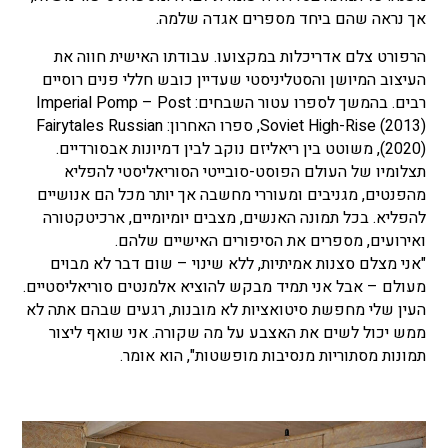
אך נראה שהם ביחד מספרים אגדה שלמה.
הרפורט צלם אדריכלות במקצועו. עבודתו האישית חווה את
העיצוב המיושן והסטליניסטי שעדיין כובש חללי פנים רוסיים
רבים. בהמשך לספרו עטור השבחים: Imperial Pomp – Post
Soviet High-Rise (2013), ספרו האחרון: Fairytales Russian
(2020), משוטט בין ריאליזם נוקב לבין דמיונות אבסורדיים.
תצלומיו של העולם הפוסט-סובייטי הסוריאליסטי להפליא
מהפנטים, מגניבים ומעוררי מחשבה אך יותר מכל הם אנושיים
להפליא. בכל תמונה האנשים, מצבים יומיומיים, ארכיטקטורה
ואירועים, מספרים את הסיפורים האישיים שלהם.
"אני מצלם סצנות אמיתיות, ללא שינוי – שום דבר לא מבוים
מעולם – אבל אני תמיד מבקש להוציא אלמנטים סוריאליסטיים.
העין שלי מחפשת סיטואציות לא מובנות, רגעים שבהם אתה לא
ממש יכול לשים את האצבע על מה שקורה. אני שואף ליצור
תמונות מסתוריות מנסיבות מופשטות", הוא אומר.