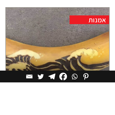
אמנות
אנה בננה: היוצרת שמציירת על בננות
היא "מציירת" עליהן, אבל במקום צבעים או דיו,
Chojnicka משתמשת בטכניקה יוצאת דופן