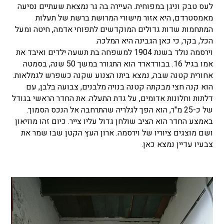
לעס טבק וניגן במפוחית. העיירה בה גר נמצאת שעתיים נסיעה
מאמסטרדם, היא אזור מישורי המרושת ברשת של תעלות
המתחמות שדות גדולים המוקדשים לתפוחי אדמה, חיטה ומעל
הכל, בקר, כי כאן הגבינה היא המלכה.
וירסמה נולד בשנת 1904 למשפחה בת תשעה ילדים ואיבד את
אמו בגיל 16. בבורדארד הוא התגורר במשך 50 שנה, בסמטה
אחורית קטנה שבה, נמצא ביתו הצנוע שקנה כשפרש לגמלאות.
הוא קנה חצי מבקתה קטנה בנויה מלבנים, צבועה בלבן, עם
דלתות וחלונות אדומים, על גדת התעלה. את החדר הראשי בגודל
של כ-25 מ"ר, הוא הפך לגלריה שהתרחבה אל הנכס הסמוך.
באמצע החדר הוא הציב שולחן גדול עליו צייר. כיום זהו מוזיאון
ושם מוצגים ציוריו של וירסמה. ארון העץ הקטן שבו שמר את
צבעיו עדיין נמצא כאן.