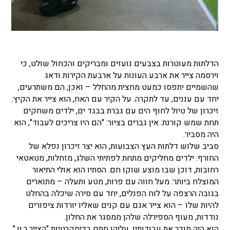
הדלתות מעוטרות בצבעים נועזים ומבריקים והכחול שולט, כי
וירסמה צייר את ארבע העונות על ארבעת הקירות ודאג
שהשמיים יתפסו כמעט מחצית מהחלל – ואכן, הם משתרעים,
יחד עם עננים, עד לתקרה. על הקיר עם האח, הוא צייר את הקיץ:
זיכרון של טיול לחוף הים עם גברת בבגד ים, ילדים משחקים
תחת שמש קורנת. אין גברים בציור: "הם היו צריכים לעבוד", הוא
היה מסביר.
סביב שלוש דלתות העץ הצבועות, הוא יצר זיכרון נפלא של
החורף: ילדים מחליקים מתחת לפתיתי השלג, מזחלות, מטאטאי
רחובות, דוכן שבו מוצע שוקו חם. הסתיו הוא אולי התיאור
המוצלח ביותר: מעל חווה עם פרות, מטע ותעלה – מתוארים
בגובה הרצפה על לוח הפנלים, יחד עם סירה שיכלה בהחלט
להיות שלו – הוא צייר אגם עם קנים שאליו יורדות ציפורים
נודדות, מעוף הספירלה שלהן ממסגר את החלון.
הוא היה מוכר את עבודותיו, עליהן חתם בדיסקרטיות "הצייר ר.וו."