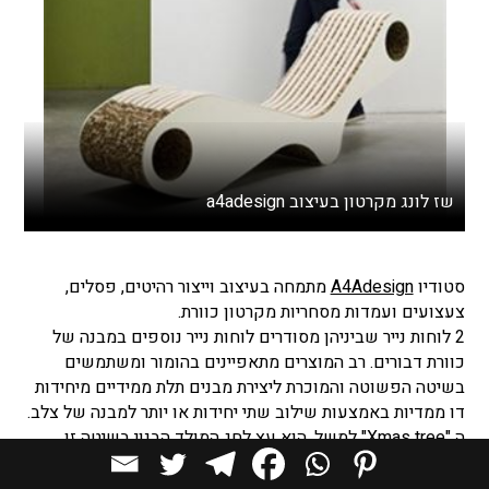
שז לונג מקרטון בעיצוב a4adesign
סטודיו
A4Adesign
מתמחה בעיצוב וייצור רהיטים, פסלים,
צעצועים ועמדות מסחריות מקרטון כוורת.
2 לוחות נייר שביניהן מסודרים לוחות נייר נוספים במבנה של
כוורת דבורים. רב המוצרים מתאפיינים בהומור ומשתמשים
בשיטה הפשוטה והמוכרת ליצירת מבנים תלת ממידיים מיחידות
דו ממדיות באמצעות שילוב שתי יחידות או יותר למבנה של צלב.
ה "Xmas tree" למשל, הוא עץ לחג המולד הבנוי בשיטה זו.
המוצרים מיועדים להרכבה עצמית, ומשווקים כמעין בלוק
גיליונות קרטון החתוכים בצורה של מזוודה. החלקים להרכבת