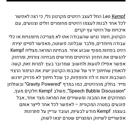
Kempf
Leo
החל לעצב רהיטים מקרטון גלי, כי רצה לאפשר
לכל אחד לבנות לעצמו רהיטים מחומרים זולים וצנועים, עם
איכויות של רהיטי עץ יקרים.
הקרטון, חומר נגיש שהעבודה אתו לא מצריכה מיומנויות או כלי
עבודה מיוחדים, מלבד שבלונה פשוטה, מאפשר לסיים יצירת
רהיט בפחות מסוף שבוע אחד. מבחינת המראה מצליח Kempf
להגשים את החזון: הרהיטים מחדשים מבחינה צורנית, ומרחוק
אפשר אפילו לטעות ולחשוב שמדובר בעץ. למרות זאת, קשה
להאמין שחיתוך ידני של שכבות הקרטון ישיג את הגימור הרצוי:
השכבות זהות זו לזו וחופפות, כך שכל חיתוך לא מדויק יורגש
מייד. בחלק מהרהיטים, כמו במדף "Gravity Powered" ובשולחן
"Speech Bubble Discussion", משלב Kempf חלקים מעץ,
המחזקים את המבנה ומעשירים את המראה מצד אחד, אבל
פוגעים במטרה המקורית – לאפשר לכל אחד לייצר אותם
בעצמו. Kempf מודע לבעיות, ועובד עדיין על פתרונות
אפשריים לשיווק המוצרים שטרם יצאו לשוק.