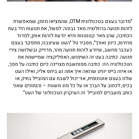
"מדובר בעצם בטכנולוגית OTM, שהמציאו מזמן, שמאפשרת
לזהות תנועה ברזולוציה מאד גבוהה. למשל, את תנועות היד בעת
הכתיבה, שהן מאד קטנטנות והיא יודעת לזהות אותן, למדוד
מהירות, כיוון ואורך", מסביר טל "העט שעיצבנו, מתפקד בעצם
כעכבר מחשב, שיודע לזהות תנועה מהר, מדוייק ובשלושה צירי
תנועה. כתיבה בעט זה השימוש, האפליקציה שמיישמת את
הטכנולוגיה הזו. כתיבה ממוחשבת מצריכה כיום כתיבה על מסך,
או איזה בייס יוניט שרואה איך אתה נע ביחס אליו, ואילו העט
שלנו בעצם אוטונומית, אני יכול לשבת עם המובייל בתיק או
בכיס, לכתוב על הברך או על כל סוג משטח – והנתונים שאני
כותב מועברים למובייל. זה העיקרון הטכנולוגי של העט".