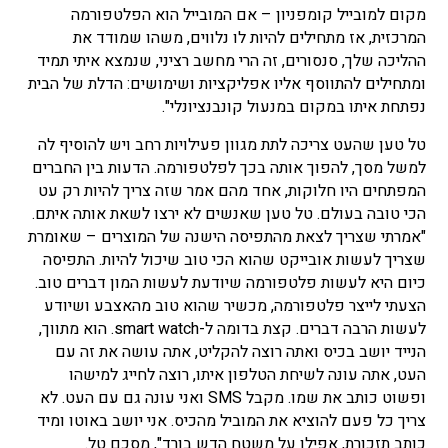
מקום למובייל קומפניון – אם המובייל הוא הפלטפורמה
המרכזית, אז מתחילים להיות לו נלווים, משהו שמודד את
ההליכה שלך, סנסורים, זה הרי מחשב רציני, שנמצא איתי תמיד
ומתחילים להתווסף אליו אפליקציות ושימושים: הדלת של הבית
נפתחת איתו במקום במנעול קונבנציונלי".
טל טען שהעט צריכה לתת מגוון פעילויות רחב ויש להוסיף לה
למשל מסך, להפוך אותה בכך לפלטפורמה. הדעות בין החברים
המפתחים היו חלוקות, אחד מהם אמר שזה צריך להיות רק עט
הכי טובה בעולם. טל טען שאנשים לא ירצו לשאת אותה איתם.
"אמרתי שצריך לצאת מהתפיסה הישנה של המוצרים – שאומרת
שצריך לעשות אובייקט שהוא הכי טוב שיכול להיות. התפיסה
כיום היא לעשות פלטפורמה שיודעת לעשות המון דברים טוב.
הצעתי לייצר פלטפורמה, מכשיר שהוא טוב מהאצבע ושיודע
לעשות הרבה דברים. קצת בדומה ל-smart watch. הוא מתווך,
הנייד יושב בכיס ואתה רוצה להקליט, אתה עושה את זה עם
העט, אתה עונה לשיחת הטלפון איתו, רוצה לחייג למישהו
ופשוט כותב את שמו. מקבל SMS ואני עונה גם עם העט. לא
צריך כל פעם להוציא את המוביל מהכיס. אני יושב באוטו ומיד
כותב תזכורת, אפילו על משטח הדש בורד", מסכם טל.