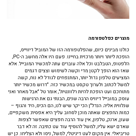
מוצרים כפלטפורמה
כולנו מבינים כיום, שהפלטפורמה הזו של המוביל דיווייס,
הופכת ליותר ויותר מרכזית בחיינו. פעם היו אלה מחשב ה-PC,
הלפטופ, הטבלבט וכל אלה עוברים עתה למכשיר המובייל. אלא
שאז הוא הופך לקטן מדי וקשה לשימוש וצצים דגמים
המציעים טלפון גדול יותר, המתנפחים לגודל לא נוח, קשה
למשל לכתוב ולערוך טקסט במכשיר כזה. "דרוש מכשיר יותר
מתוחכם ועט הופכת להיות רלוונטית", אומר טל "אבל מאחר ואני
עוסק במובייל דיוויס הרבה שנים, הבנתי גם את הרגישות
שנלווית אליה. הנדל"ן הכי יקר שיש לנו, הם הכיס, היד והגוף –
כמות החפצים שאתה מוכן לסחוב עליך היא אפסית: משקפיים,
שעון, ארנק, טלפון, אין עוד הרבה חפצים שאפשר לצפות
שאדם ישא עליו, למשל להוסיף עוד עט כתיבה. זה לא דבר
טריביאלי. אין מקום לעט דיגיטלי, למשל, ניסו ולא הצליחו. כן יש