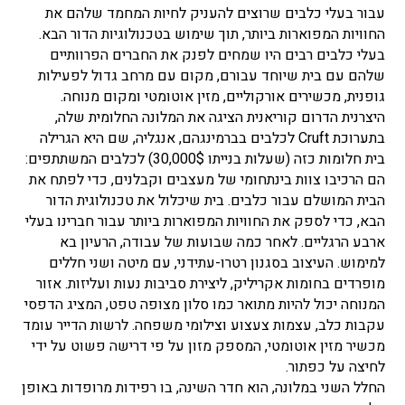
עבור בעלי כלבים שרוצים להעניק לחיות המחמד שלהם את
החוויות המפוארות ביותר, תוך שימוש בטכנולוגיות הדור הבא.
בעלי כלבים רבים היו שמחים לפנק את החברים הפרוותיים
שלהם עם בית שיוחד עבורם, מקום עם מרחב גדול לפעילות
גופנית, מכשירים אורקוליים, מזין אוטומטי ומקום מנוחה.
היצרנית הדרום קוריאנית הציגה את המלונה החלומית שלה,
בתערוכת Cruft לכלבים בברמינגהם, אנגליה, שם היא הגרילה
בית חלומות כזה (שעלות בנייתו 30,000$) לכלבים המשתתפים:
הם הרכיבו צוות בינתחומי של מעצבים וקבלנים, כדי לפתח את
הבית המושלם עבור כלבים. בית שיכלול את טכנולוגית הדור
הבא, כדי לספק את החוויות המפוארות ביותר עבור חברינו בעלי
ארבע הרגליים. לאחר כמה שבועות של עבודה, הרעיון בא
למימוש. העיצוב בסגנון רטרו-עתידני, עם מיטה ושני חללים
מופרדים בחומות אקריליק, ליצירת סביבות נעות ועליזות. אזור
המנוחה יכול להיות מתואר כמו סלון מצופה טפט, המציג הדפסי
עקבות כלב, עצמות צעצוע וצילומי משפחה. לרשות הדייר עומד
מכשיר מזין אוטומטי, המספק מזון על פי דרישה פשוט על ידי
לחיצה על כפתור.
החלל השני במלונה, הוא חדר השינה, בו רפידות מרופדות באופן