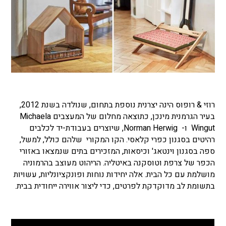
רוזי & רופוס הינה יצרנית נוספת בתחום, שנולדה בשנת 2012,
בעיר הגרמנית מינכן, כתוצאה מחלום של המעצבים Michaela
Wingut ו- Norman Herwig, שיוצרים בעבודת-יד לכלבים
רהיטים בסגנון כפרי קלאסי. הקו המקורי שלהם כולל, למשל,
ספה בסגנון וינטאג' וכיסאות, המזכירים בתים שנמצאו באזורי
הכפר של צרפת וטוסקנה באיטליה. הריהוט מעוצב בהרמוניה
מושלמת עם כל הבית. אלה יחידות נוחות ופונקציונליות, עשויות
בתשומת לב מדוקדקת לפרטים, כדי ליצור אווירה ייחודית בבית.