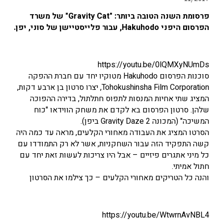
פרסומת השנה הטובה ביותר: "Gravity Cat" של משרד
הפרסום היפני Hakuhodo, עבור פלייסטיישן של סוני, יפן.
https://youtu.be/0lQMXyNUmDs
סוכנות הפרסום Hakuhodo מטוקיו יחד עם חברת ההפקה
Tohokushinsha Film Corporation, יצרו סרטון בן ארבע דקות,
המציג שתי אחיות המנסות לתפוס חתלתול, בדירה ההפוכה
שלהן. סרטון הפרסום בא לקדם את משחק הווידאו "כוח
המשיכה" (המכונה Gravity Daze 2 ביפן).
הסרטו המציג את העבודה מאחורי הקלעים, מראה עד כמה היה
קשה התפקיד הזה עבור השחקניות, אשר לא רק התמודדו עם
כל מיני אתגרים פיזיים – אבל היו צריכות לעשות זאת יחד עם
חתול אמיתי.
והנה כל הטריקים מאחורי הקלעים – כך צילמו את הסרטון
https://youtu.be/WtwrnAvNBL4