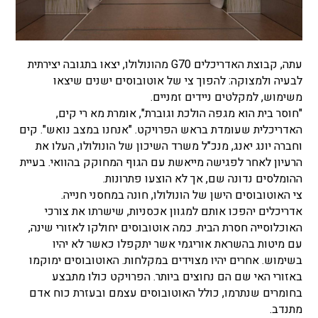
עתה, קבוצת האדריכלים G70 מהונולולו, יצאו בתגובה יצירתית
לבעיה ולמצוקה: להפוך צי של אוטובוסים ישנים שיצאו
משימוש, למקלטים ניידים זמניים.
"חוסר בית הוא מגפה הולכת וגוברת", אומרת מא רי קים,
האדריכלית שעומדת בראש הפרויקט. "אנחנו במצב נואש". קים
וחברה יונג יאנג, מנכ"ל משרד השיכון של הונולולו, העלו את
הרעיון לאחר לפגישה מייאשת עם הגוף המחוקק בהוואי. בעיית
ההומלסים נדונה שם, אך לא הוצעו פתרונות.
צי האוטובוסים הישן של הונולולו, חונה במחסני חנייה.
אדריכלים יהפכו אותם למגוון אכסניות, שישרתו את צורכי
האוכלוסייה חסרת הבית. כמה אוטובוסים יחולקו לאזורי שינה,
עם מיטות בהשראת אוריגמי אשר יתקפלו כאשר לא יהיו
בשימוש. אחרים יהיו מצוידים במקלחות. האוטובוסים ימוקמו
באזורי האי שם הם נחוצים ביותר. הפרויקט כולו מתבצע
בחומרים שנתרמו, כולל האוטובוסים עצמם ובעזרת כוח אדם
מתנדב.