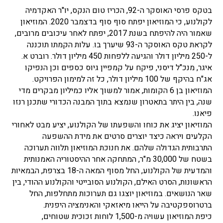
בטקס פרסי האוסקר ה-92, הכריז טום הנקס, יו"ר האקדמיה
לקולנוע, כי המוזיאון יפתח סוף סוף בדצמבר 2020. המוזיאון
שאמור היה להיפתח בשנת 2017, יפתח לאחר עיכובים מרובים,
לקראת טקס האוסקר ה-93 שיערך בו. עלות הקמתו תוכננה
ל-250 מיליון דולר והגיעה ללפחות 450 מיליון דולר. רוברט א.
איגר, מנכ"ל דיסני, פיקח על קמפיין גיוס כספים וכן הנפיקו
אג"ח בהיקף של 100 מיליון דולר, כל זה למימון הפרויקט.
המוזיאון בן 6 הקומות, אמור למשוך אליו כמיליון מבקרים מדי
שנה, בין היתר בתאטרון שנמצא בתוך המבנה הכדורי שתכנן רנזו
פיאנו.
המוזיאון יציג את כוחו והשפעתו של הקולנוע, יציע מבט לאחורי
הקלעים ויראה כיצד יוצרים סרטים את מידת ההשפעה
התרבותית הגדולה שלהם. את חנוכת המוזיאון תלווה תערוכה
בשטח של 30,000 מ"ר, המתחקה אחר ההיסטוריה האמנותית
והמדעית של הקולנוע, החל מסוף המאה ה-18 בצרפת, הבמאיות
הראשונות, הסרט האילם, הקולנוע הסובייטי והקולנוע ההודי, בין
שאר הנושאים. במוזיאון יוצגו גם תערוכות מתחלפות, החל
ברטרוספקטיבה על הייאו מיאזאקי והאנימציה היפנית.
כיפת המוזיאון עשויה מ-1,500 לוחות זכוכית שטוחים,