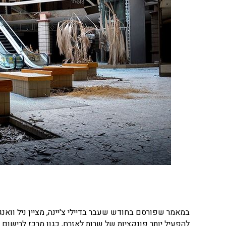
להפעיל יותר פונקציות של שרות לאזרח, כגון מרכז לרישום ני