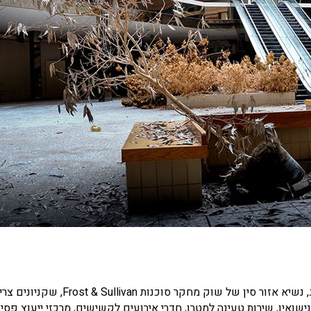
במאמר שפורסם בחודש שעבר בדיילי צ'יינה, מציין ניל וואנג, נשיא אזור סין של שוק מחקר סוכנות ullivan
שואין, שירות טעינה למטרו, חדרי אירועים לקשישים, מרכזי ייעוץ פסיכ