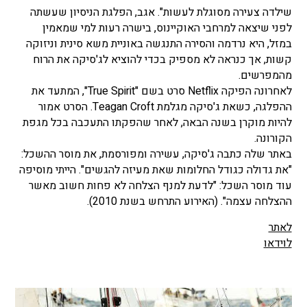
שילדה צעירה מסוגלת לעשות". אגב, הפלגת הניסיון שעשתה
לפני שיצאה למרחבי האוקיינוס, בישרה רעות למי שמאמין
במזל, היא נרדמה והסירה התנגשה באוניית משא סינית וניזוקה
קשות, אך כנראה לא מספיק בכדי להוציא לג'סיקה את הרוח
מהמפרשים.
לאחרונה הפיקה Netflix סרט בשם "True Spirit", המתעד את
ההפלגה, כשאת ג'סיקה מגלמת Teagan Croft. הסרט אמור
להיות מוקרן בשנה הבאה, לאחר שהפקתו התעכבה בכל מגפת
הקורונה.
באתר שלה כתבה ג'סיקה, עשירה ומפורסמת, את מוסר ההשכל:
"את גדולה כגודל החלומות שאת מעיזה להגשים". הייתי מוסיפה
עוד מוסר השכל: "לדעת למנף הצלחה לא פחות חשוב מאשר
ההצלחה עצמה". (האירוע התרחש בשנת 2010).
לאתר
לוידאו