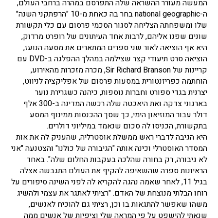
המעשה מעורר ההשראה שלה התפרסם במהרה ברחבי העולם,
ה-national geographic בחר בה כאחת מ-10 "הרפתקני השנה"
שלו ומשפחתה הצליחה לסגור הסכמי פרסום עם כלי תקשורת
שונים שפנו אליהם, לרבות אחד העיתונים של רופרט מרדוק,
היא אף הוציאה לאור שני ספרים המתארים את מסעה הנועז,
הוציאה סרט תיעודי קצר שצילמה במהלך ההפלגה ב-DVD עם
קריינות של Sir Richard Branson, מכרה מזכרות מהאירוע,
הוחתמה כפריזנטורית במסעות פרסום של אפליקציה לניווט,
יצרנית בגדי ספורט וחברות נוספות, כיהנה כשגרירת נוער
בארגוני צדקה ואת היאכטה שלה רכשה המדינה ב-300 אלף
דולר עבור המוזיאון הימי, כך שסך ההכנסות ממינוף המסע
בתקשורת, הכניסו לה סכום שנאמד במיליוני דולרים.
היא הגיבה לדברי ראש ממשלת אוסטרליה, שהעניק לה את אות
המסדר האוסטרלי וכינה אותה "הגיבורה של כולנו" והצטנעה "אני
לא גיבורה, רק בחורה שהלכה בעקבות החלום שלה". באחד
הראיונות ספרה שהשאיפה להקיף את העולם התגבשה אצלה
בגיל 11, לאחר שאמה נהגה להקריא לה לפני השינה סיפורים על
רוחו הבלתי מנוצחת של האדם. "רציתי לאתגר את עצמי ולהשיג
משהו שאפשר להתגאות בו וכן, רציתי גם להוכיח לאנשים,
שנאתי להישפט על פי המראה שלי וציפיות של אנשים ממה