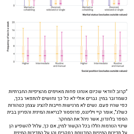
"קרוב לוודאי שכיום אנחנו פחות מאוימים מהציפיות החברתיות
כשמדובר במין. גברים אולי לא כל כך נחושים להתפאר בכך,
כפי שהיו פעם. נשים לא מרגישות חייבות להציג עצמן כטהורות
כשלג", אומר קיי וילינגס, פרופסור לבריאות המינית והפריון בבית
הספר בלונדון, אשר ניהל את המחקר.
שינוי הנורמות הללו בכל הקשור למין, אם כך, עלול להשפיע הן
על תדירות המיניות המדווחת בסקרים והן על התדירות המינית