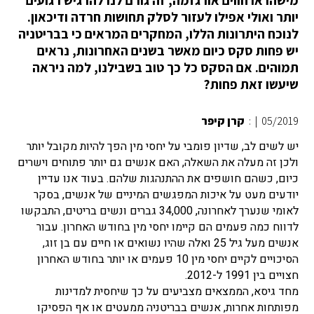
יותר ואולי אפילו לעזור לסלק תחושות חרדה ודיכאון.
לנוכח היתרונות הללו, המחקרים המראים כי בבריטניה
יש פחות סקס כיום מאשר בשנים האחרונות, נראים
תמוהים. אם הסקס כל כך טוב בשבילנו, למה ניראה
שיעשו זאת פחות?
05/2019
|
:
קרן קיפר
יש לשים לב, שדיון פומבי על יחסי מין הפך להיות מקובל יותר
ולכן זה מעלה את השאלה, האם אנשים גם יותר פתוחים וישרים
כיום, כשהם חושפים את ההתנהגות שלהם. בעוד אנו עדיין
יודעים מעט על איכות המפגשים המיניים של אנשים, בסקר
לאומי שנערך לאחרונה, 34,000 גברים ונשים בריטים, התבקשו
לדווח כמה פעמים הם קיימו יחסי מין בחודש האחרון. עבור
אנשים מעל גיל 25 ואלה שהיו נשואים או חיים עם בן זוג,
הסיכויים לקיים יחסי מין 10 פעמים או יותר בחודש האחרון
חצויים בין 1991 ל-2012.
מחד גיסא, הממצאים מצביעים על כך שיחסית למדינות
מפותחות אחרות, אנשים בבריטניה ממעטים או אף הפסיקו