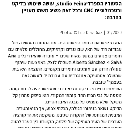
הסטודיו הספרדיstudio Feina, עושה שימוש בדיקט
ובטכנולוגיית CNC ובכל זאת משיג משהו מעניין
בהרבה:
Photo: © Luis Diaz Diaz
|
01/2020
הוא מפגיש את החומר הפשוט הזה, עם המסורת העשירה של
עבודות היד של האי, שם נגרים וקרמיקים, מחוללים פלאים עם
חומרים צנועים במשך מאות שנים – עובדה שהאדריכלים Aina
Salvà ו- Alberto Sánchez השכילו לנצל, באמצעות שיתוף
פעולה הדוק עם אומנים וחומרים מקומיים. התוצאה היא בית
שמשלב אסתטיקה אוונגרדית עם עבודת יד ו"עשה זאת
בעצמך" שובבה.
השימוש היצירתי בדיקט נמצא בכדי שאפשר יהיה לבנות קומה
נוספת על גבי הבית החד קומתי המקורי. הוא סיפק פתרון קל
משקל שלא מעמיס על מבנה האבן הקיים.
הדיקט נשאר בגימורו הגולמי, הבלתי צבוע, אך הגיאומטריה
המבנית המגוונת של התקרות שניבנו, משקפת את הדקורציה
הערבית של העיר העתיקה של פלמה, מקשרת בין העבר להווה.