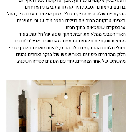
חומרי בניין מקומיים כמו עץ, אבן וטרקוטה נשמרו אף הם
ברובם בגימורם הטבעי. מיורקה נודעת ביצרני האריחים
המקומיים שלה ובית הדיקט כולל מגוון אריחים בעבודת יד, החל
באריחי טרקוטה מרובעים רגילים בחצר ועד עטורי מוטיבים
ערבסקיים שנמצאים בתוך הבית.
האור הטבעי ממלא את הבית מתוך שפע של חלונות, בעוד
מחיצות שקופות ופתחים פנימיים, מאפשרים אפילו לחדרים
נטולי חלונות הממוקמים בלב הנכס, להיות מוארים באופן טבעי.
חלק מהחדרים ספוגים באור שמש של בוקר ואחרים נהנים
מהשמש של אחר הצהריים, יחד עם הנופים לטירה השכנה.