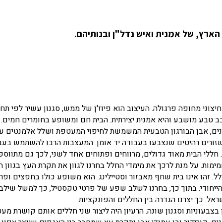
ארץ, של אמנית ואיש נדל"ן ובנותיהם.
6 מ"ר ועוד 120 מ"ר איזור אירוח חיצוני מחופה פרגולה. העיצוב הוא פיוז'ן של ממש, סגנון עשיר לפי ת
ובב טבע מושבע והיא אמנית יצירתית. הבית חם ומשופע בחומרים חמים. 
נים, אבן הבורגון הטבעית המשמשת לחיפוי המעטפת ושלל אלמנטים ע
 שזורים רהיטים שנצבעו בעבודה יד אומן. המעצבות הרבו להשתמש בעב
 חללי הבית מאוד גדולים, מרווחים ופתוחים אחד לשני, לכך גם מתווס
ימות. על מנת לרכך את מימדי החלל בחרנו לגוון את תקרת העץ בגוון ח
. זהו אינו בית שחף מאבזור וסטיילינג. הוא משופע כולו בחפצים ופר
 הייחודי. בתוך כך, בחרנו לשלב שפע של פרטי טקסטיל, כך למשל שילב
ל. כך יצרנו הגדרה בין החללים והפונקציות.
בצבעוניות וסגנון שונה. הרעיון היה ליצור שני חללים אותם קושרת מע