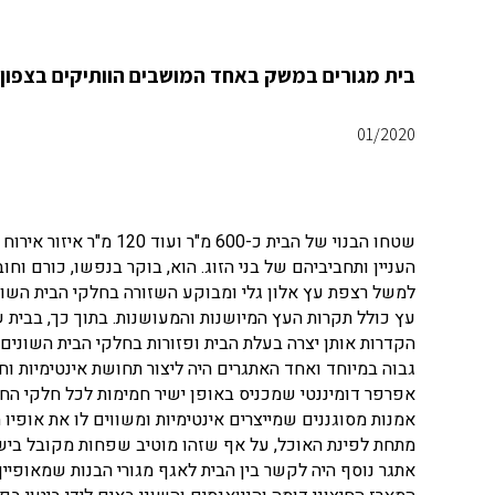
בית מגורים במשק באחד המושבים הוותיקים בצפון ה
01/2020
שטחו הבנוי של הבית כ-00
העניין ותחביביהם של בני הזוג. הוא, בוקר בנפשו, כורם וח
למשל רצפת עץ אלון גלי ומבוקע השזורה בחלקי הבית השו
עץ כולל תקרות העץ המיושנות והמעושנות. בתוך כך, בבית
הקדרות אותן יצרה בעלת הבית ופזורות בחלקי הבית השונים.
גבוה במיוחד ואחד האתגרים היה ליצור תחושת אינטימיות וחמ
אפרפר דומיננטי שמכניס באופן ישיר חמימות לכל חלקי החלל
אמנות מסוגננים שמייצרים אינטימיות ומשווים לו את אופיו
מתחת לפינת האוכל, על אף שזהו מוטיב שפחות מקובל בישרא
אתגר נוסף היה לקשר בין הבית לאגף מגורי הבנות שמאופיין 