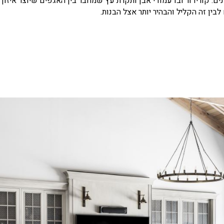
נים. קורידור ובו עמודי אבן ותקרת עץ שמחבר בין האגפים שיוצר איזון ב
בין זה הקליל והבהיר יותר אצל הבנות.