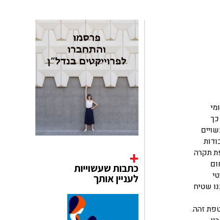
חומי
כך
שויים
ודות
פת תקרה
ום
כתבות שעשוייות
טי
לעניין אותך
נו שטיח
טפת זהה.