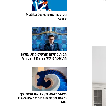
ין
העולם המתעתע של Malika
Favre
הבית כחלום סוריאליסטי: עולמו
התיאטרלי של Vincent Darré
כש-Warhol מעצב את הבית: כך
נראית חגיגת פופ ארט ב-Beverly
Hills