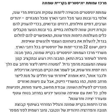
מרכז עמותת יוניסטרים בקריית שמונה
עמותת יוניסטרים מכשירה ליזמות עסקית וחברתית מדי שנה,
אלפי בני ובנות נוער מכל רחבי הארץ ומכל המגזרים – יהודים
וערבים, דתיים וחילונים, דרוזים ובדואים, בכדי להעניק להם
נקודת זינוק שווה להצלחה בחיים. בני ובנות הנוער מקבלים
כלים מעולמות היזמות והחדשנות, המאפשרים להם לחלום
בגדול, להעלות את ביטחונם העצמי ולהגשים שאיפות.
כיום, ישנם 22 מרכזי יזמות של יוניסטרים בכל רחבי הארץ.
משרדי מרכז העמותה יוניסטרים בקרית שמונה, בתוך מבנה
מיוחד לשימור בבית החאן. המבנה היה רעוע ובתקציב קטן
עשתה המעצבת מהפך גדול. "המטרה הייתה ליצור מרחב עם הלך
רוח יזמית וחדשנית, אך לשמר את הקיים מבחינה אדריכלית
ולכבד אותו", היא אומרת "איחדתי שני חללים על מנת לייצר
מרחב פתוח, כמו במשרדי הייטק, אבל עם נישות ואזורים
מוגדרים לפעילות השונה: עבודת מחשב, סיעור מוחות, ופגישות
סלון. כל זאת עם שאיפה שהנוער ירגיש במרחב בטוח עוטף
ומעודד יצירה וחדשנות".
מרכז היזמות בקרית שמונה והגליל המזרחי בשיתוף קבוצת
תנובה והפדרציה היהודית של ונקובר, נחנך רשמית לפני מספר