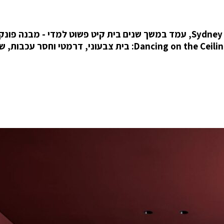
על הצוקים של Dover Heights, מול האוקיינוס של Sydney, עמד במשך שנים בית קיט פשוט למדי - מבנה
וחסר יומרות. אבל בידי סטודיו Decus הוא הפך ל־Dancing on the Ceiling: בית צבעוני, דרמטי וחסר