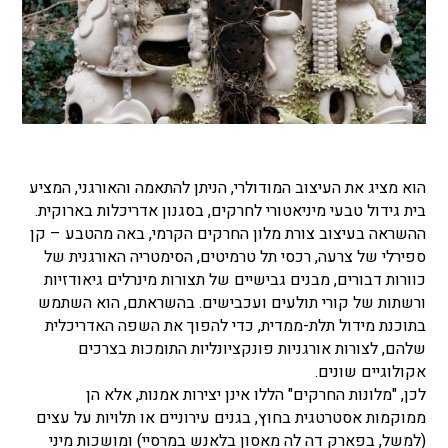
הוא מציג את העיצוב המודולרי, הניתן להתאמה והאורגני, המציע
בית גידול טבעי מיניאטורי לחרקים, בסגנון אדריכלות בארוקית.
ההשראה בעיצוב צורת מלון החרקים הקרמי, באה מהטבע – קן
ספירלי של צרעה, רכסי תל טרמיטים, הסימטריה האורגנית של
כוורות דבורים, מבנים גבישיים של תצורות מינרלים גיאודזיות
ורשתות של קורי תולעים ועכבישים. בהשראתם, הוא השתמש
בתוכנת מידול תלת-ממדית, כדי להפוך את השפה האדריכלית
שלהם, לצורות אורגניות פונקציונליות התומכות בצרכים
אקולוגיים שונים.
לכן, "מלונות החרקים" הללו אינן יצירות אמנות, אלא הן
ממוקמות אסטרטגית בחוץ, בגנים עירוניים או תלויות על עצים
(למשל, בפארק דה לה מאסון בלאנש במרסיי) ומושכות מיני