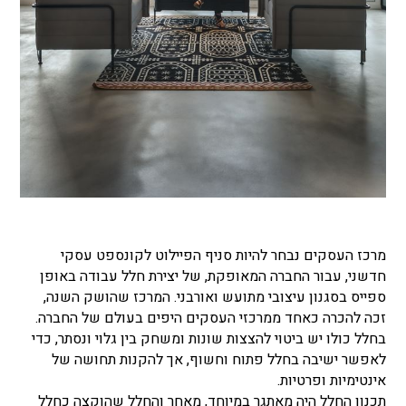
מרכז העסקים נבחר להיות סניף הפיילוט לקונספט עסקי
חדשני, עבור החברה המאופקת, של יצירת חלל עבודה באופן
ספייס בסגנון עיצובי מתועש ואורבני. המרכז שהושק השנה,
זכה להכרה כאחד ממרכזי העסקים היפים בעולם של החברה.
בחלל כולו יש ביטוי להצצות שונות ומשחק בין גלוי ונסתר, כדי
לאפשר ישיבה בחלל פתוח וחשוף, אך להקנות תחושה של
אינטימיות ופרטיות.
תכנון החלל היה מאתגר במיוחד, מאחר והחלל שהוקצה כחלל