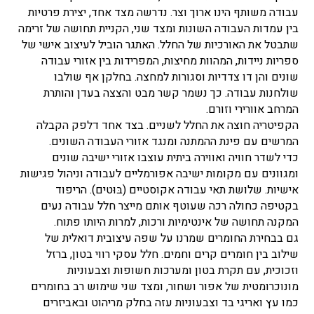
עבודה משותף הינו ארוך וצר. נדרשה מצד אחד, יצירת פרטיות
בין עמדות העבודה השונות ומצד שני, הקניית תחושה של זרימה
שתבטל את האורכיות של החלל. האתגר הוביל לעיצוב אישי של
ספריות ניידות, המהוות מחיצות, המפרידות בין אזורי עבודה
שונים והן דו צדדיות וסגורות למחצה. בחלקן אף שולבו
שולחנות עבודה. כך נשמר קשר מבט והצצה בעדן והותרת
המרחב אוורירי וזורם.
הקפיטריה חוצה את החלל לשניים. בצד אחד דלפק הקבלה
המרשים עם פינת ההמתנה ומנגד אזורי העבודה השונים.
כדי לשדר חוויה ואווירה ביתית עוצבו אזורי ישיבה שונים
ומגוונים עם מקומות ישיבה אפורמליים לעבודה וניהול פגישות
אישיות. שלושת תאי עבודה אקוסטיים (בּוּטים). הריפוד
בקטיפה כחולה רכה שעוטף אותם מייצר חלל עבודה נעים
המקנה תחושה של אינטימיות ורכות, למרות היותו פתוח.
גם בבחירת החומרים שמרנו על שפה עיצובית דואלית של
שילוב בין חומרים קרים וחמים. חלל עסקי רווי בטון, ברזל
וזכוכית, עם תקרת בטון ומערכות חשופות וצבעוניות
מונוכרומטית של אפור ושחור, ומצד שני שימוש רב בחומרים
כמו עץ ואריגי בד וצבעוניות עזה בחלק מריהוט ובאביזרים