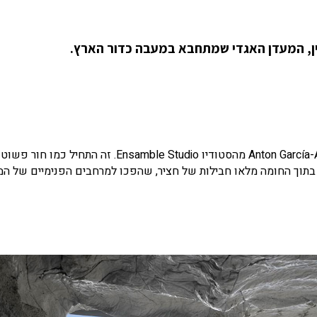
ן, המעדן האגדי שמתחבא במעבה כדור הארץ.
הוא נבנה ב-Costa da Morte שבספרד, על ידי אדריכל Anton García-Abril מהסטודיו Ensamble Studio.
בתוך החומה מלאו חבילות של חציר, שהפכו למרחבים הפנימיים של המ