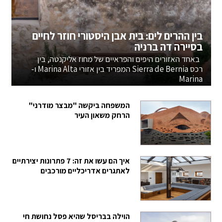
בין ההרים לים: בית אבן היסטורי חוזר לחיים
בסיירה דה ברניה
באחד האזורים היפים והפראיים של מחוז אליקנטה, בין
רכס Sierra de Bernia המפריד בין אזורי Marina Alta ו-
Marina
המשפחה ביקשה "מבצר מודרני"
הרחק משאון העיר
איך הם עשו את זה: 7 פתרונות יצירתיים
לאתגרים אדריכליים מורכבים
הוילה בבריסל שהיא פסל נחושת חי