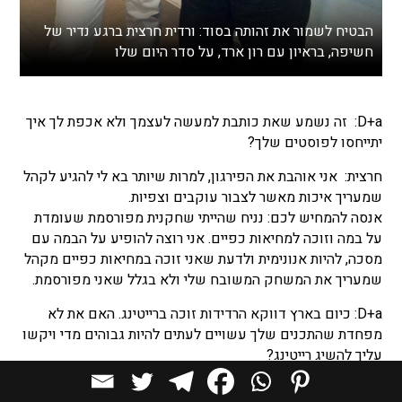
הבטיח לשמור את זהותה בסוד: ורדית חרצית ברגע נדיר של
חשיפה, בראיון עם רון ארד, על סדר היום שלו
D+a: זה נשמע שאת כותבת למעשה לעצמך ולא אכפת לך איך
יתייחסו לפוסטים שלך?
חרצית: אני אוהבת את הפירגון, למרות שיותר בא לי להגיע לקהל
שמעריך איכות מאשר לצבור עוקבים וצפיות.
אנסה להמחיש לכם: נניח שהייתי שחקנית מפורסמת שעומדת
על במה וזוכה למחיאות כפיים. אני רוצה להופיע על הבמה עם
מסכה, להיות אנונימית ולדעת שאני זוכה במחיאות כפיים מקהל
שמעריך את המשחק המשובח שלי ולא בגלל שאני מפורסמת.
D+a: כיום בארץ דווקא הרדידות זוכה ברייטינג. האם את לא
מפחדת שהתכנים שלך עשויים לעתים להיות גבוהים מדי ויקשו
עליך להשיג רייטינג?
חרצית: התחלתי לכתוב את הדף שלי בכנות מלאה ובחופש