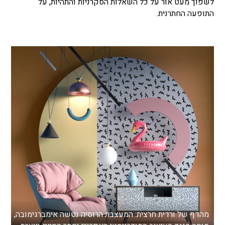
לשפוך מעט אור על כל השאלות הסקרניות והתהיות, על
התופעה החתרנית.
מהדף של ורדית חרצית: המעצבת הרוסיה נטשה אימברגימובה,