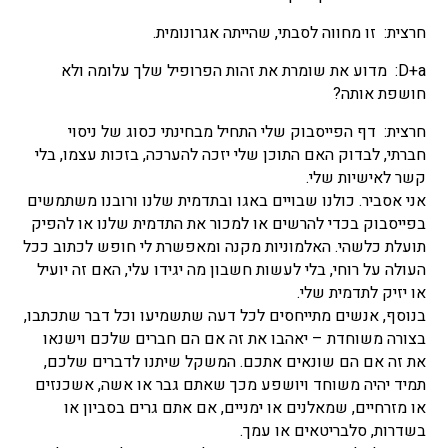
חרצית: זו מחווה לסבתי, שהייתה אגרונומית.
D+a: מדוע את שומרת את זהות הפרופיל שלך עלומה ולא
חושפת אותה?
חרצית: דף הפייסבוק שלי התחיל מבחינתי כסוג של ניסוי
חברתי, לבדוק האם התוכן שלי יזכה להערכה, בזכות עצמו, בלי
קשר לאישיות שלי.
אני אסביר. כולנו שבויים באגו ובתדמית שלנו ורובנו משתמשים
בפייסבוק בכדי להרשים או למכור את התדמית שלנו או להפיק
תועלת כלשהי. האלמוניות מקנה ומאפשרת לי חופש לכתוב ככל
העולה על רוחי, בלי לעשות חשבון מה יגידו עלי, האם זה יועיל
או יזיק לתדמית שלי.
בנוסף, אנשים מתייחסים לכל דעה שתשמיעו וכל דבר שתכתבו,
בצורה משוחדת – יאהבו את זה אם הם חברים שלכם וישנאו
את זה אם הם שונאים אתכם. המשקל שיתנו לדברים שלכם,
תמיד יהיה משוחד ויושפע מכך שאתם גבר או אשה, אשכנזים
או מזרחיים, שמאלנים או ימניים, אם אתם גרים בסביון או
בשדרות, סלבריטאים או עמך.