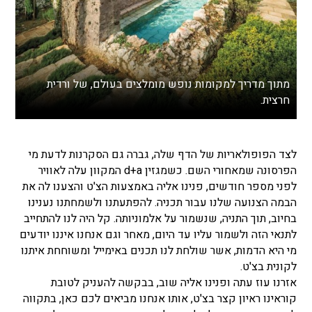
מתוך מדריך למקומות נופש מומלצים בעולם, של ורדית
חרצית.
לצד הפופולאריות של הדף שלה, גברה גם הסקרנות לדעת מי
הפרסונה שמאחורי השם. כשמגזין d+a המקוון עלה לאוויר
לפני מספר חודשים, פנינו אליה באמצעות הצ'ט והצענו לה את
הבמה הצנועה שלנו עבור תכניה. להפתעתנו ולשמחתנו נענינו
בחיוב, תוך התניה, שנשמור על אלמוניותה. קל היה לנו להתחייב
לתנאי הזה ולשמור עליו עד היום, מאחר וגם אנחנו איננו יודעים
מי היא הדמות, אשר שולחת לנו תכנים באימייל ומשוחחת איתנו
לקונית בצ'ט.
אזרנו עוז עתה ופנינו אליה שוב, בבקשה להעניק לטובת
קוראינו ראיון קצר בצ'ט, אותו אנחנו מביאים לכם כאן, בתקווה